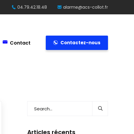
04.79.42.18.48
alarme@acs-collot.fr
Contact
Contactez-nous
Articles récents