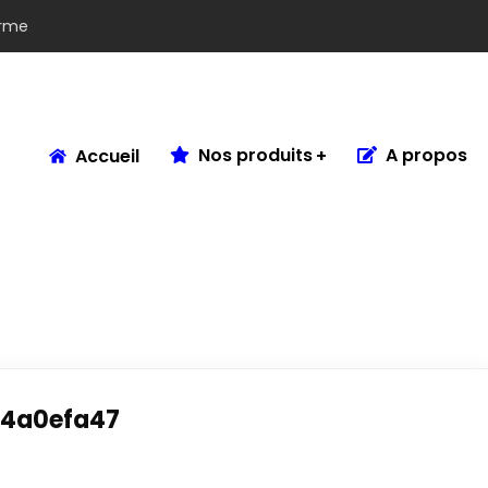
arme
Nos produits
A propos
Accueil
4a0efa47