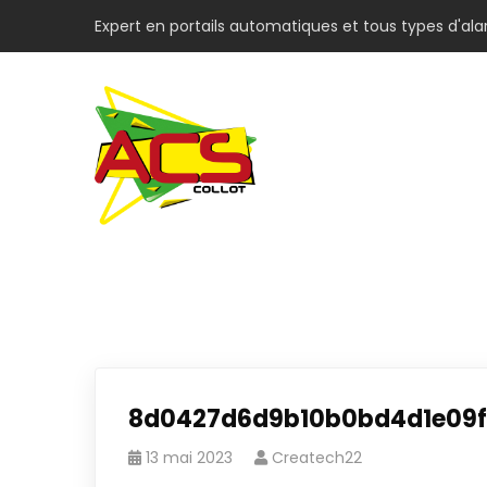
Expert en portails automatiques et tous types d'al
8d0427d6d9b10b0bd4d1e09f
13 mai 2023
Createch22