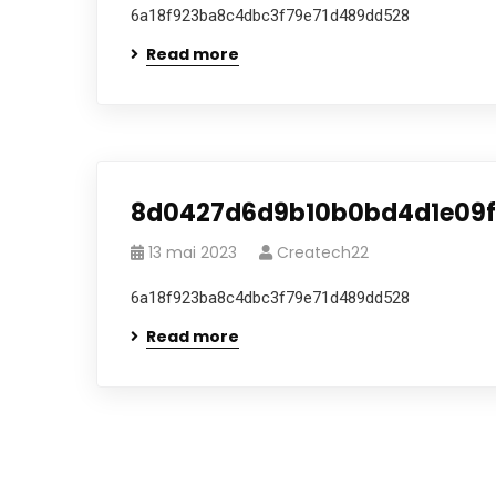
6a18f923ba8c4dbc3f79e71d489dd528
Read more
8d0427d6d9b10b0bd4d1e09f
13 mai 2023
Createch22
6a18f923ba8c4dbc3f79e71d489dd528
Read more