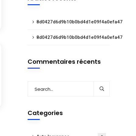
8d0427d6d9b10b0bd4d1e09f4a0efa47
8d0427d6d9b10b0bd4d1e09f4a0efa47
Commentaires récents
Categories